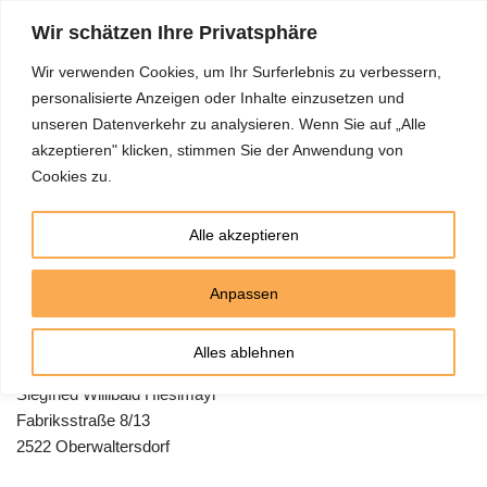
Wir schätzen Ihre Privatsphäre
Zum
Wir verwenden Cookies, um Ihr Surferlebnis zu verbessern,
Inhalt
SH-TRAINING
personalisierte Anzeigen oder Inhalte einzusetzen und
springen
unseren Datenverkehr zu analysieren. Wenn Sie auf „Alle
akzeptieren" klicken, stimmen Sie der Anwendung von
Cookies zu.
Startseite
»
Impressum
Alle akzeptieren
Impressum
Anpassen
Alles ablehnen
Medieninhaber und Herausgeber der Website
Siegfried Willibald Hieslmayr
Fabriksstraße 8/13
2522 Oberwaltersdorf